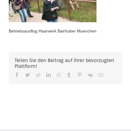
Betriebsausflug Haarwerk Bairhuber Muenchen
Teilen Sie den Beitrag auf Ihrer bevorzugten
Plattform!
Facebook
Twitter
Reddit
LinkedIn
WhatsApp
Tumblr
Pinterest
Vk
E-
Mail