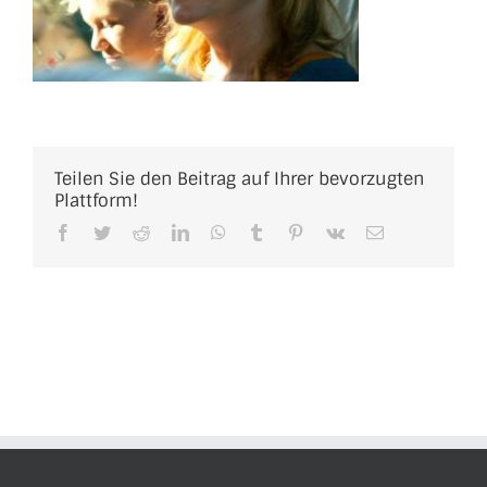
Teilen Sie den Beitrag auf Ihrer bevorzugten
Plattform!
Facebook
Twitter
Reddit
LinkedIn
WhatsApp
Tumblr
Pinterest
Vk
E-
Mail