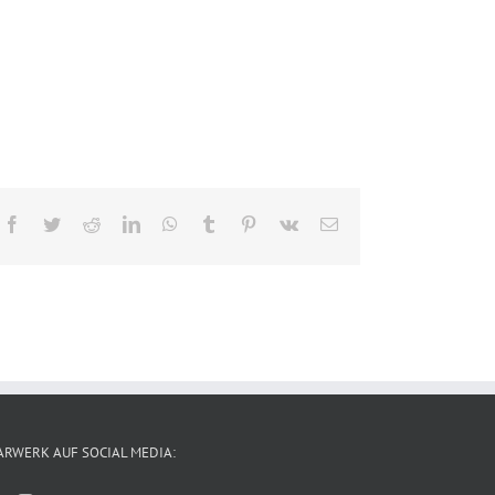
Facebook
Twitter
Reddit
LinkedIn
WhatsApp
Tumblr
Pinterest
Vk
E-
Mail
ARWERK AUF SOCIAL MEDIA: