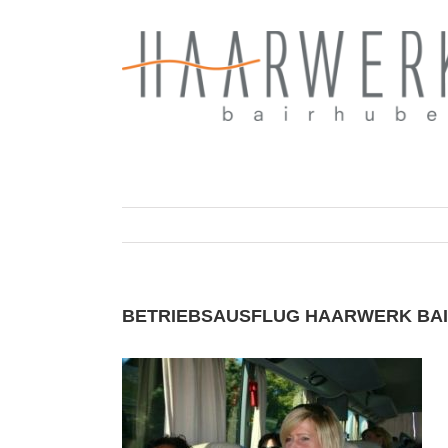
Zum
Inhalt
springen
BETRIEBSAUSFLUG HAARWERK BA