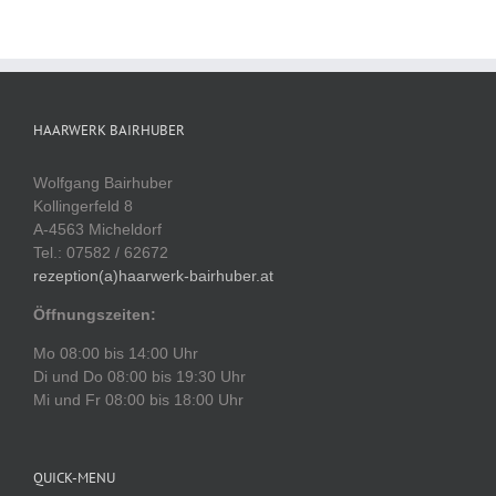
HAARWERK BAIRHUBER
Wolfgang Bairhuber
Kollingerfeld 8
A-4563 Micheldorf
Tel.: 07582 / 62672
rezeption(a)haarwerk-bairhuber.at
Öffnungszeiten:
Mo 08:00 bis 14:00 Uhr
Di und Do 08:00 bis 19:30 Uhr
Mi und Fr 08:00 bis 18:00 Uhr
QUICK-MENU