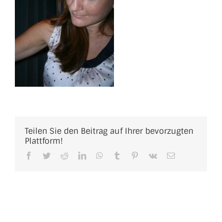
Teilen Sie den Beitrag auf Ihrer bevorzugten
Plattform!
Facebook
Twitter
Reddit
LinkedIn
WhatsApp
Tumblr
Pinterest
Vk
E-
Mail