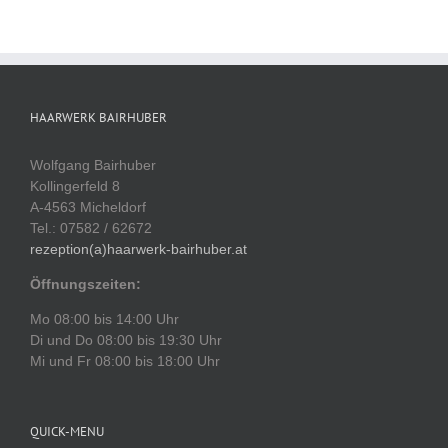
HAARWERK BAIRHUBER
Wolfgang Bairhuber
Kollingerfeld 8
A-4563 Micheldorf
Tel.: 07582 / 62672
rezeption(a)haarwerk-bairhuber.at
Öffnungszeiten:
Mo 08:00 bis 14:00 Uhr
Di und Do 08:00 bis 19:30 Uhr
Mi und Fr 08:00 bis 18:00 Uhr
QUICK-MENU