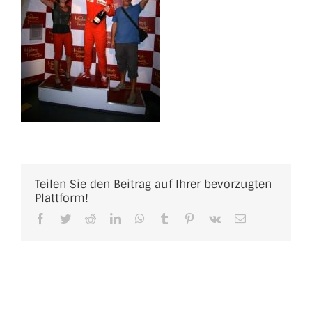
Teilen Sie den Beitrag auf Ihrer bevorzugten
Plattform!
Facebook
Twitter
Reddit
LinkedIn
WhatsApp
Tumblr
Pinterest
Vk
E-
Mail