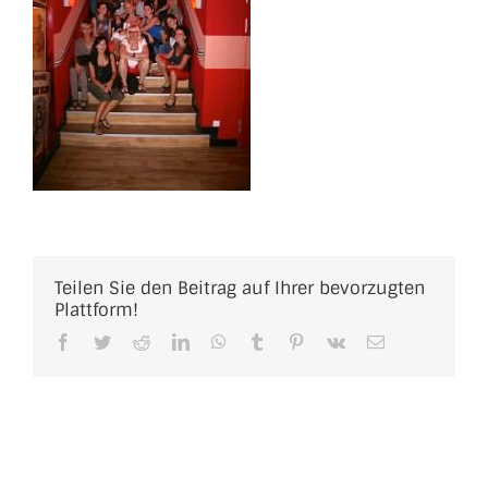
Teilen Sie den Beitrag auf Ihrer bevorzugten
Plattform!
Facebook
Twitter
Reddit
LinkedIn
WhatsApp
Tumblr
Pinterest
Vk
E-
Mail