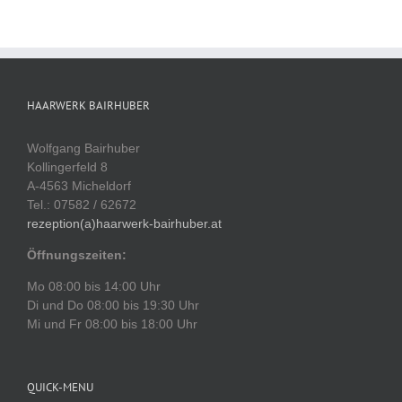
HAARWERK BAIRHUBER
Wolfgang Bairhuber
Kollingerfeld 8
A-4563 Micheldorf
Tel.: 07582 / 62672
rezeption(a)haarwerk-bairhuber.at
Öffnungszeiten:
Mo 08:00 bis 14:00 Uhr
Di und Do 08:00 bis 19:30 Uhr
Mi und Fr 08:00 bis 18:00 Uhr
QUICK-MENU