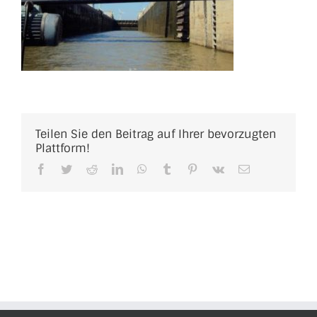
Teilen Sie den Beitrag auf Ihrer bevorzugten
Plattform!
Facebook
Twitter
Reddit
LinkedIn
WhatsApp
Tumblr
Pinterest
Vk
E-
Mail