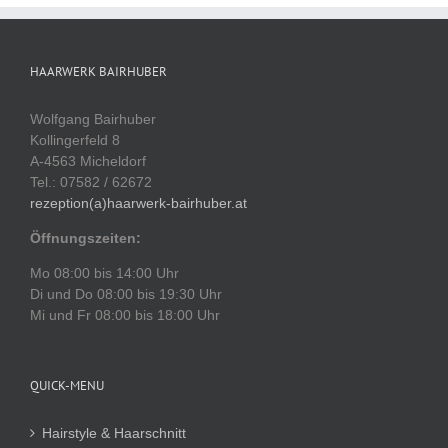
HAARWERK BAIRHUBER
Wolfgang Bairhuber
Kollingerfeld 8
A-4563 Micheldorf
Tel.: 07582 / 62672
rezeption(a)haarwerk-bairhuber.at
Öffnungszeiten:
Mo 08:00 bis 14:00 Uhr
Di und Do 08:00 bis 19:30 Uhr
Mi und Fr 08:00 bis 18:00 Uhr
QUICK-MENU
Hairstyle & Haarschnitt