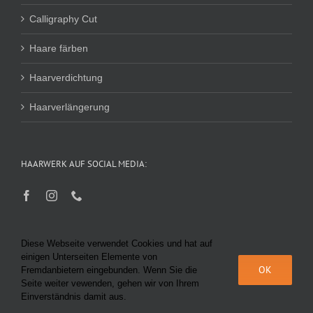
Calligraphy Cut
Haare färben
Haarverdichtung
Haarverlängerung
HAARWERK AUF SOCIAL MEDIA:
Diese Webseite verwendet Cookies und hat auf
einigen Unterseiten Elemente von
OK
Fremdanbietern eingebunden. Wenn Sie die
Seite weiter vewenden, gehen wir von Ihrem
© Haarwerk Bairhuber 2025 |
Datenschutz
|
Impressum
|
AGB
|
KI-
Einverständnis damit aus.
Richtlinie