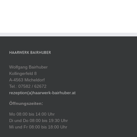
HAARWERK BAIRHUBER
Wolfgang Bairhuber
Kollingerfeld 8
A-4563 Micheldorf
Tel.: 07582 / 62672
rezeption(a)haarwerk-bairhuber.at
Öffnungszeiten:
Mo 08:00 bis 14:00 Uhr
Di und Do 08:00 bis 19:30 Uhr
Mi und Fr 08:00 bis 18:00 Uhr