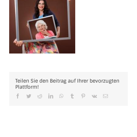
Teilen Sie den Beitrag auf Ihrer bevorzugten
Plattform!
Facebook
Twitter
Reddit
LinkedIn
WhatsApp
Tumblr
Pinterest
Vk
E-
Mail