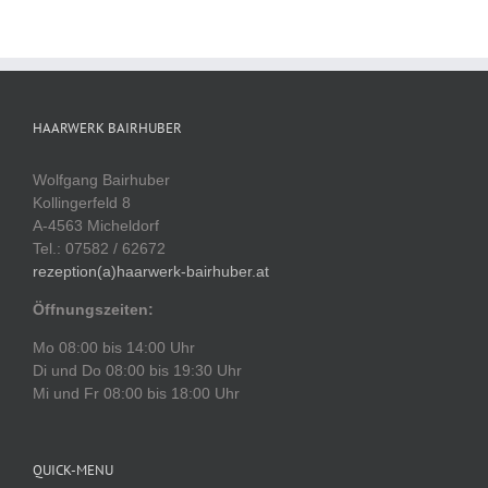
HAARWERK BAIRHUBER
Wolfgang Bairhuber
Kollingerfeld 8
A-4563 Micheldorf
Tel.: 07582 / 62672
rezeption(a)haarwerk-bairhuber.at
Öffnungszeiten:
Mo 08:00 bis 14:00 Uhr
Di und Do 08:00 bis 19:30 Uhr
Mi und Fr 08:00 bis 18:00 Uhr
QUICK-MENU