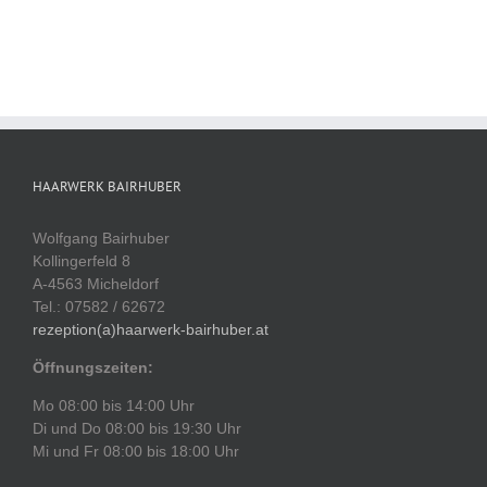
HAARWERK BAIRHUBER
Wolfgang Bairhuber
Kollingerfeld 8
A-4563 Micheldorf
Tel.: 07582 / 62672
rezeption(a)haarwerk-bairhuber.at
Öffnungszeiten:
Mo 08:00 bis 14:00 Uhr
Di und Do 08:00 bis 19:30 Uhr
Mi und Fr 08:00 bis 18:00 Uhr