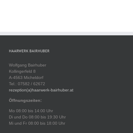
HAARWERK BAIRHUBER
Wolfgang Bairhuber
Kollingerfeld 8
A-4563 Micheldorf
Tel.: 07582 / 62672
rezeption(a)haarwerk-bairhuber.at
Öffnungszeiten:
Mo 08:00 bis 14:00 Uhr
Di und Do 08:00 bis 19:30 Uhr
Mi und Fr 08:00 bis 18:00 Uhr