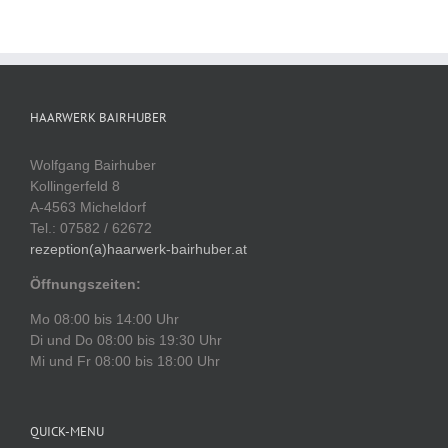
HAARWERK BAIRHUBER
Wolfgang Bairhuber
Kollingerfeld 8
A-4563 Micheldorf
Tel.: 07582 / 62672
rezeption(a)haarwerk-bairhuber.at
Öffnungszeiten:
Mo 08:00 bis 14:00 Uhr
Di und Do 08:00 bis 19:30 Uhr
Mi und Fr 08:00 bis 18:00 Uhr
QUICK-MENU