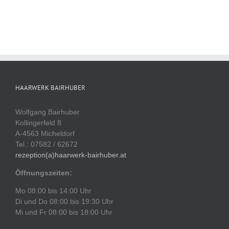
HAARWERK BAIRHUBER
Wolfgang Bairhuber
Kollingerfeld 8
A-4563 Micheldorf
Tel.: 07582 / 62672
rezeption(a)haarwerk-bairhuber.at
Öffnungszeiten:
Mo 08:00 bis 14:00 Uhr
Di und Do 08:00 bis 19:30 Uhr
Mi und Fr 08:00 bis 18:00 Uhr