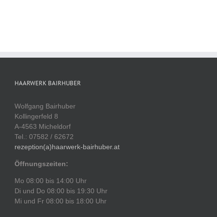
HAARWERK BAIRHUBER
Wolfgang Bairhuber
Kollingerfeld 8
A-4563 Micheldorf
Tel.: 07582 / 62672
rezeption(a)haarwerk-bairhuber.at
Öffnungszeiten:
Mo 08:00 bis 14:00 Uhr
Di und Do 08:00 bis 19:30 Uhr
Mi und Fr 08:00 bis 18:00 Uhr