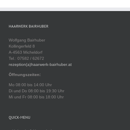
HAARWERK BAIRHUBER
Wolfgang Bairhuber
Kollingerfeld 8
A-4563 Micheldorf
Tel.: 07582 / 62672
rezeption(a)haarwerk-bairhuber.at
Öffnungszeiten:
Mo 08:00 bis 14:00 Uhr
Di und Do 08:00 bis 19:30 Uhr
Mi und Fr 08:00 bis 18:00 Uhr
QUICK-MENU