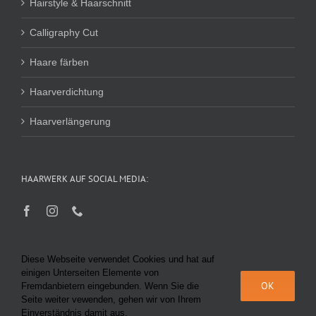
Hairstyle & Haarschnitt
Calligraphy Cut
Haare färben
Haarverdichtung
Haarverlängerung
HAARWERK AUF SOCIAL MEDIA:
Diese Webseite verwendet Cookies und hat auf
einigen Unterseiten Elemente von
OK
Fremdanbietern eingebunden. Wenn Sie die
Seite weiter vewenden, gehen wir von Ihrem
© Haarwerk Bairhuber 2025 |
Datenschutz
|
Impressum
|
AGB
|
KI-
Einverständnis damit aus.
Richtlinie