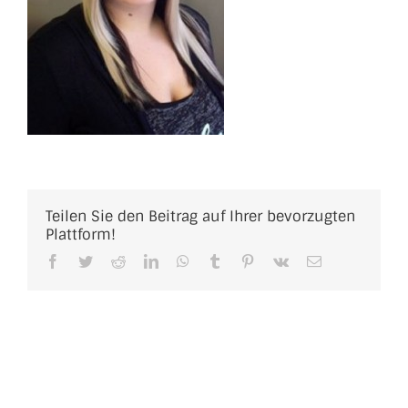
Teilen Sie den Beitrag auf Ihrer bevorzugten
Plattform!
Facebook
Twitter
Reddit
LinkedIn
WhatsApp
Tumblr
Pinterest
Vk
E-
Mail