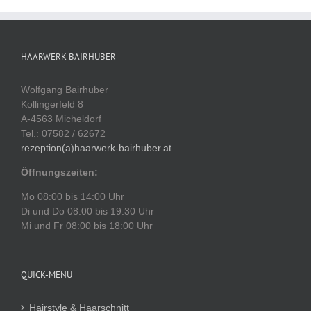
HAARWERK BAIRHUBER
Wolfgang Bairhuber
Kollingerfeld 8
A-4563 Micheldorf
Tel.: 07582 / 62672
rezeption(a)haarwerk-bairhuber.at
Öffnungszeiten:
Mo 08:00 bis 14:00 Uhr
Di und Do 08:00 bis 19:30 Uhr
Mi und Fr 08:00 bis 18:00 Uhr
QUICK-MENU
Hairstyle & Haarschnitt