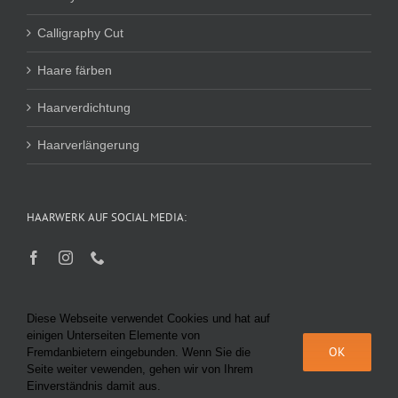
Calligraphy Cut
Haare färben
Haarverdichtung
Haarverlängerung
HAARWERK AUF SOCIAL MEDIA:
Diese Webseite verwendet Cookies und hat auf
einigen Unterseiten Elemente von
OK
Fremdanbietern eingebunden. Wenn Sie die
Seite weiter vewenden, gehen wir von Ihrem
© Haarwerk Bairhuber 2025 |
Datenschutz
|
Impressum
|
AGB
|
KI-
Einverständnis damit aus.
Richtlinie