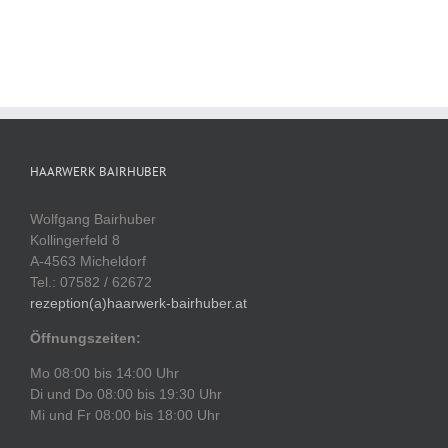
HAARWERK BAIRHUBER
Wolfgang Bairhuber
Kollingerfeld 8
A-4563 Micheldorf
Tel.: 07582 / 62672
rezeption(a)haarwerk-bairhuber.at
Öffnungszeiten:
Mo 08:00 bis 14:00 Uhr
Di und Do 08:00 bis 19:30 Uhr
Mi und Fr 08:00 bis 18:00 Uhr