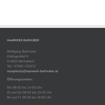
HAARWERK BAIRHUBER
Wolfgang Bairhuber
Kollingerfeld 8
A-4563 Micheldorf
Tel.: 07582 / 62672
rezeption(a)haarwerk-bairhuber.at
Öffnungszeiten:
Mo 08:00 bis 14:00 Uhr
Di und Do 08:00 bis 19:30 Uhr
Mi und Fr 08:00 bis 18:00 Uhr