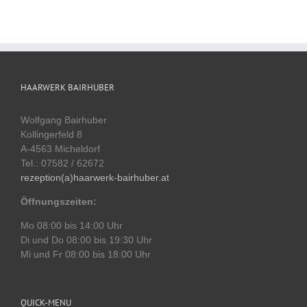
HAARWERK BAIRHUBER
Wolfgang Bairhuber
Kollingerfeld 8
A-4563 Micheldorf
Tel.: 07582 / 62672
rezeption(a)haarwerk-bairhuber.at
Öffnungszeiten:
Mo 08:00 bis 14:00 Uhr
Di und Do 08:00 bis 19:30 Uhr
Mi und Fr 08:00 bis 18:00 Uhr
QUICK-MENU