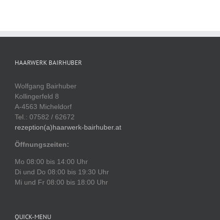
HAARWERK BAIRHUBER
Wolfgang Bairhuber
Kollingerfeld 8
A-4563 Micheldorf
Tel.: 07582 / 62672
rezeption(a)haarwerk-bairhuber.at
Öffnungszeiten:
Mo 08:00 bis 14:00 Uhr
Di und Do 08:00 bis 19:30 Uhr
Mi und Fr 08:00 bis 18:00 Uhr
QUICK-MENU