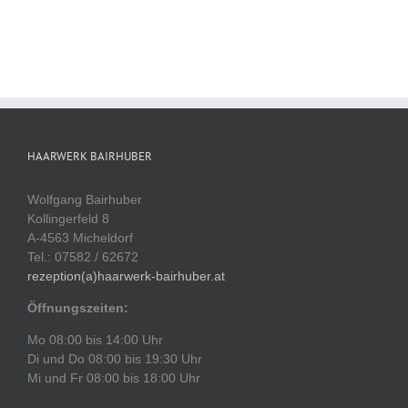
HAARWERK BAIRHUBER
Wolfgang Bairhuber
Kollingerfeld 8
A-4563 Micheldorf
Tel.: 07582 / 62672
rezeption(a)haarwerk-bairhuber.at
Öffnungszeiten:
Mo 08:00 bis 14:00 Uhr
Di und Do 08:00 bis 19:30 Uhr
Mi und Fr 08:00 bis 18:00 Uhr