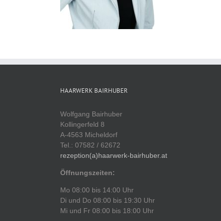
HAARWERK BAIRHUBER
Wolfgang Bairhuber
Kollingerfeld 8
A-4563 Micheldorf
Tel.: 07582 / 62672
rezeption(a)haarwerk-bairhuber.at
Öffnungszeiten:
Mo 08:00 bis 14:00 Uhr
Di und Do 08:00 bis 19:30 Uhr
Mi und Fr 08:00 bis 18:00 Uhr