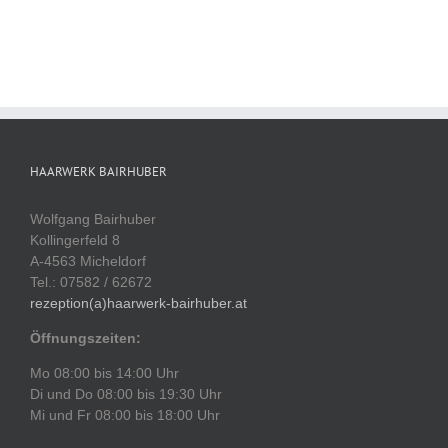
HAARWERK BAIRHUBER
Wolfgang Bairhuber
Kollingerfeld 8
A-4563 Micheldorf
Tel.: 07582 / 62672
rezeption(a)haarwerk-bairhuber.at
Öffnungszeiten:
Mo 08:00 bis 14:00 Uhr
Di und Do 08:00 bis 19:30 Uhr
Mi und Fr 08:00 bis 18:00 Uhr