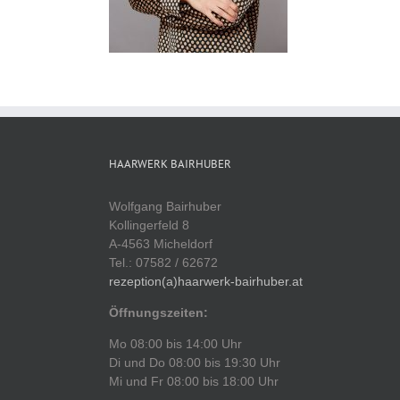
HAARWERK BAIRHUBER
Wolfgang Bairhuber
Kollingerfeld 8
A-4563 Micheldorf
Tel.: 07582 / 62672
rezeption(a)haarwerk-bairhuber.at
Öffnungszeiten:
Mo 08:00 bis 14:00 Uhr
Di und Do 08:00 bis 19:30 Uhr
Mi und Fr 08:00 bis 18:00 Uhr