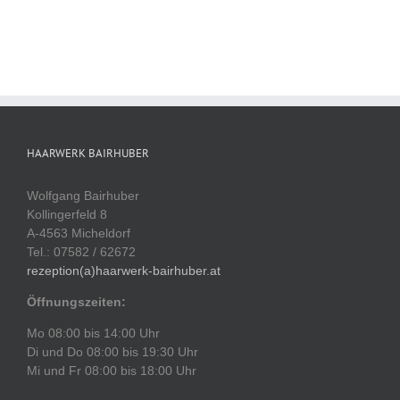
HAARWERK BAIRHUBER
Wolfgang Bairhuber
Kollingerfeld 8
A-4563 Micheldorf
Tel.: 07582 / 62672
rezeption(a)haarwerk-bairhuber.at
Öffnungszeiten:
Mo 08:00 bis 14:00 Uhr
Di und Do 08:00 bis 19:30 Uhr
Mi und Fr 08:00 bis 18:00 Uhr