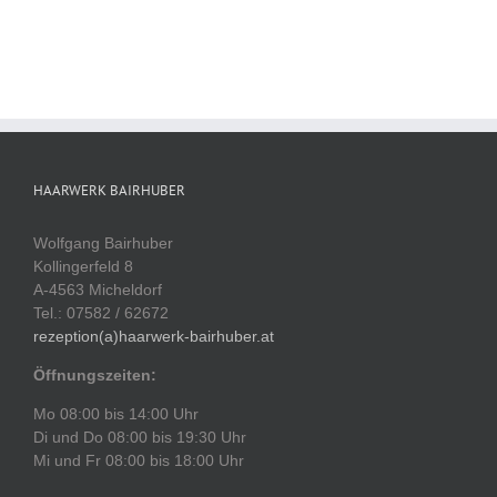
HAARWERK BAIRHUBER
Wolfgang Bairhuber
Kollingerfeld 8
A-4563 Micheldorf
Tel.: 07582 / 62672
rezeption(a)haarwerk-bairhuber.at
Öffnungszeiten:
Mo 08:00 bis 14:00 Uhr
Di und Do 08:00 bis 19:30 Uhr
Mi und Fr 08:00 bis 18:00 Uhr