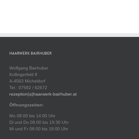
HAARWERK BAIRHUBER
Wolfgang Bairhuber
Kollingerfeld 8
A-4563 Micheldorf
Tel.: 07582 / 62672
rezeption(a)haarwerk-bairhuber.at
Öffnungszeiten:
Mo 08:00 bis 14:00 Uhr
Di und Do 08:00 bis 19:30 Uhr
Mi und Fr 08:00 bis 18:00 Uhr