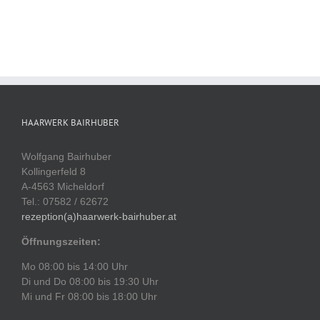
HAARWERK BAIRHUBER
Wolfgang Bairhuber
Kollingerfeld 8
A-4563 Micheldorf
Tel.: 07582 / 62672
rezeption(a)haarwerk-bairhuber.at
Öffnungszeiten:
Mo 08:00 bis 14:00 Uhr
Di und Do 08:00 bis 19:30 Uhr
Mi und Fr 08:00 bis 18:00 Uhr