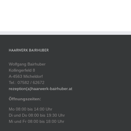
HAARWERK BAIRHUBER
Wolfgang Bairhuber
Kollingerfeld 8
A-4563 Micheldorf
Tel.: 07582 / 62672
rezeption(a)haarwerk-bairhuber.at
Öffnungszeiten:
Mo 08:00 bis 14:00 Uhr
Di und Do 08:00 bis 19:30 Uhr
Mi und Fr 08:00 bis 18:00 Uhr