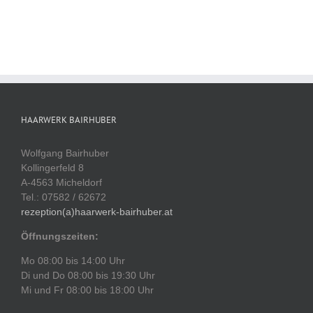
HAARWERK BAIRHUBER
Wolfgang Bairhuber
Kollingerfeld 8
A-4563 Micheldorf
Tel.: 07582 / 62672
rezeption(a)haarwerk-bairhuber.at
Öffnungszeiten:
Mo 08:00 bis 14:00 Uhr
Di und Do 08:00 bis 19:30 Uhr
Mi und Fr 08:00 bis 18:00 Uhr