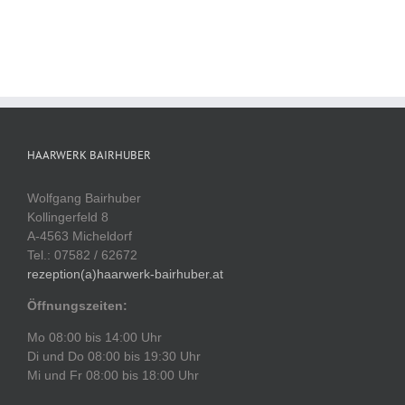
HAARWERK BAIRHUBER
Wolfgang Bairhuber
Kollingerfeld 8
A-4563 Micheldorf
Tel.: 07582 / 62672
rezeption(a)haarwerk-bairhuber.at
Öffnungszeiten:
Mo 08:00 bis 14:00 Uhr
Di und Do 08:00 bis 19:30 Uhr
Mi und Fr 08:00 bis 18:00 Uhr