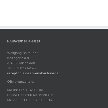
HAARWERK BAIRHUBER
Wolfgang Bairhuber
Kollingerfeld 8
A-4563 Micheldorf
Tel.: 07582 / 62672
rezeption(a)haarwerk-bairhuber.at
Öffnungszeiten:
Mo 08:00 bis 14:00 Uhr
Di und Do 08:00 bis 19:30 Uhr
Mi und Fr 08:00 bis 18:00 Uhr