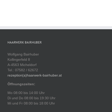
HAARWERK BAIRHUBER
Wolfgang Bairhuber
Kollingerfeld 8
A-4563 Micheldorf
Tel.: 07582 / 62672
rezeption(a)haarwerk-bairhuber.at
Öffnungszeiten:
Mo 08:00 bis 14:00 Uhr
Di und Do 08:00 bis 19:30 Uhr
Mi und Fr 08:00 bis 18:00 Uhr