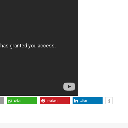
teilen
merken
teilen