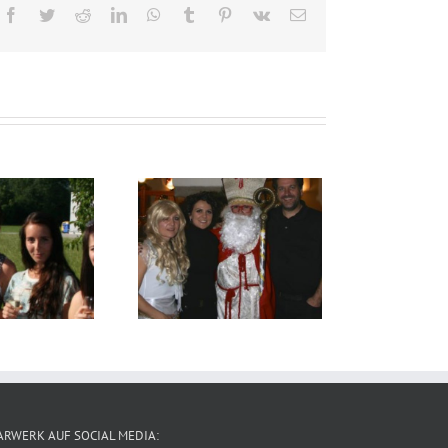
Facebook
Twitter
Reddit
LinkedIn
WhatsApp
Tumblr
Pinterest
Vk
E-
Mail
eihnachtsfeier
2013
ARWERK AUF SOCIAL MEDIA: