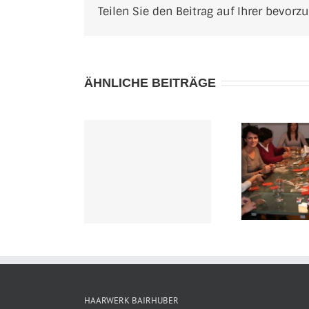
Teilen Sie den Beitrag auf Ihrer bevorz
ÄHNLICHE BEITRÄGE
a Award NTVA
In der
Top
 – Haarwerk
Weihnachtsbäckerei
 in Frankfurt!
HAARWERK BAIRHUBER