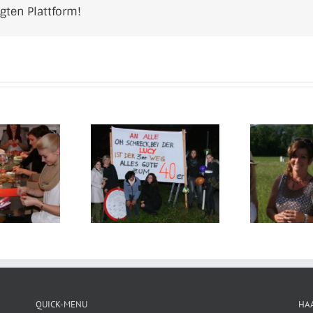
ugten Plattform!
stylistin Lucy
W
Sommerfest 2014
wird 40!
QUICK-MENU
HA