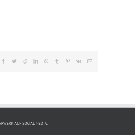
Facebook
Twitter
Reddit
LinkedIn
WhatsApp
Tumblr
Pinterest
Vk
E-
Mail
ARWERK AUF SOCIAL MEDIA: