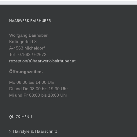
HAARWERK BAIRHUBER
Wolfgang Bairhuber
Kollingerfeld 8
A-4563 Micheldorf
Tel.: 07582 / 62672
rezeption(a)haarwerk-bairhuber.at
Öffnungszeiten:
Mo 08:00 bis 14:00 Uhr
Di und Do 08:00 bis 19:30 Uhr
Mi und Fr 08:00 bis 18:00 Uhr
QUICK-MENU
Hairstyle & Haarschnitt