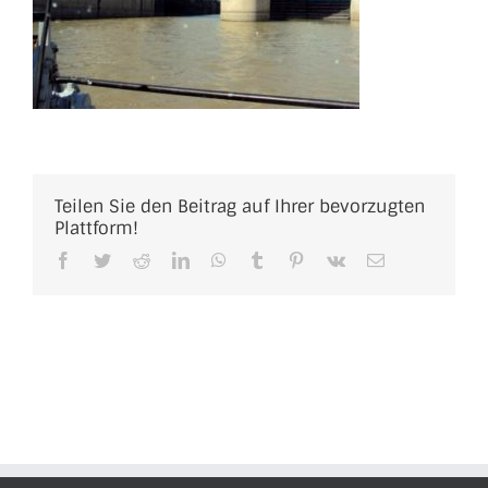
Teilen Sie den Beitrag auf Ihrer bevorzugten
Plattform!
Facebook
Twitter
Reddit
LinkedIn
WhatsApp
Tumblr
Pinterest
Vk
E-
Mail