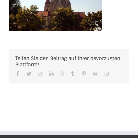
Teilen Sie den Beitrag auf Ihrer bevorzugten
Plattform!
Facebook
Twitter
Reddit
LinkedIn
WhatsApp
Tumblr
Pinterest
Vk
E-
Mail