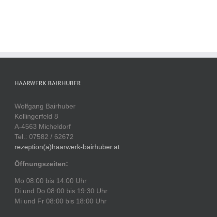
HAARWERK BAIRHUBER
Wolfgang Bairhuber
Kollingerfeld 8
A-4563 Micheldorf
Tel.: 07582 / 62672
rezeption(a)haarwerk-bairhuber.at
Öffnungszeiten:
Mo 08:00 bis 14:00 Uhr
Di und Do 08:00 bis 19:30 Uhr
Mi und Fr 08:00 bis 18:00 Uhr