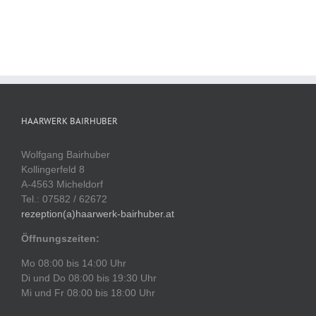
HAARWERK BAIRHUBER
Wolfgang Bairhuber
Kollingerfeld 8
A-4563 Micheldorf
Tel.: 07582 / 62672
rezeption(a)haarwerk-bairhuber.at
Öffnungszeiten:
Mo 08:00 bis 14:00 Uhr
Di und Do 08:00 bis 19:30 Uhr
Mi und Fr 08:00 bis 18:00 Uhr