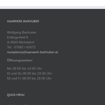
HAARWERK BAIRHUBER
Wolfgang Bairhuber
Kollingerfeld 8
A-4563 Micheldorf
Tel.: 07582 / 62672
rezeption(a)haarwerk-bairhuber.at
Öffnungszeiten:
Mo 08:00 bis 14:00 Uhr
Di und Do 08:00 bis 19:30 Uhr
Mi und Fr 08:00 bis 18:00 Uhr
QUICK-MENU