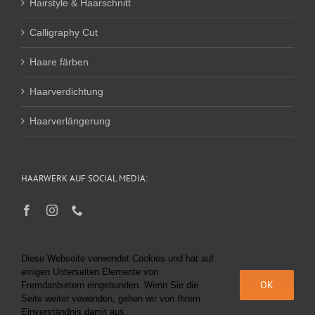
Hairstyle & Haarschnitt
Calligraphy Cut
Haare färben
Haarverdichtung
Haarverlängerung
HAARWERK AUF SOCIAL MEDIA:
Diese Webseite verwendet Cookies und hat auf
einigen Unterseiten Elemente von
OK
Fremdanbietern eingebunden. Wenn Sie die
Seite weiter vewenden, gehen wir von Ihrem
© Haarwerk Bairhuber 2025 |
Datenschutz
|
Impressum
|
AGB
|
KI-
Einverständnis damit aus.
Richtlinie