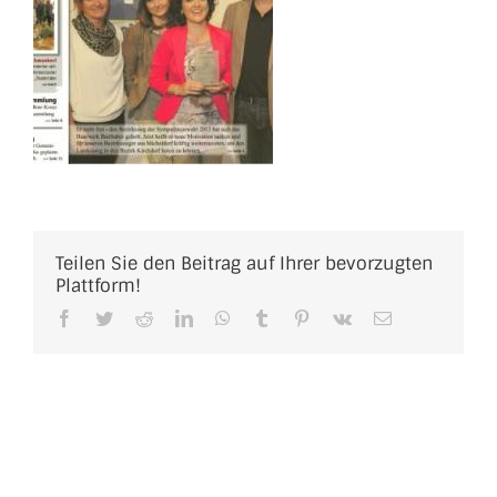
Teilen Sie den Beitrag auf Ihrer bevorzugten
Plattform!
Facebook
Twitter
Reddit
LinkedIn
WhatsApp
Tumblr
Pinterest
Vk
E-
Mail