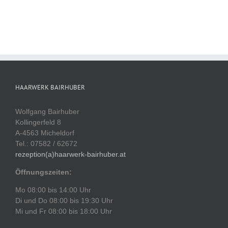
HAARWERK BAIRHUBER
Wolfgang Bairhuber
Kollingerfeld 8
A-4563 Micheldorf
Tel.: 07582 / 62672
rezeption(a)haarwerk-bairhuber.at
Öffnungszeiten:
Mo 08:00 bis 14:00 Uhr
Di und Do 08:00 bis 19:30 Uhr
Mi und Fr 08:00 bis 18:00 Uhr