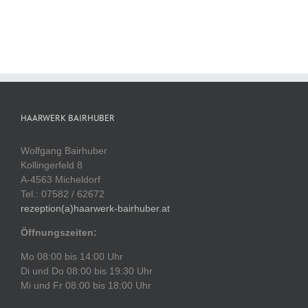
HAARWERK BAIRHUBER
Wolfgang Bairhuber
Kollingerfeld 8
A-4563 Micheldorf
Tel.: 07582 / 62672
rezeption(a)haarwerk-bairhuber.at
Öffnungszeiten:
Mo 08:00 bis 14:00 Uhr
Di und Do 08:00 bis 19:30 Uhr
Mi und Fr 08:00 bis 18:00 Uhr