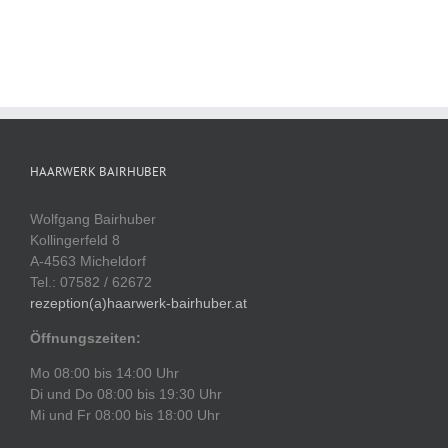
HAARWERK BAIRHUBER
Wolfgang Bairhuber
Kollingerfeld 8
A-4563 Micheldorf
Tel.: 07582 / 62672
rezeption(a)haarwerk-bairhuber.at
Öffnungszeiten:
Mo 08:00 bis 14:00 Uhr
Di und Do 08:00 bis 19:30 Uhr
Mi und Fr 08:00 bis 18:00 Uhr