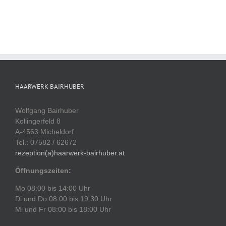
HAARWERK BAIRHUBER
Wolfgang Bairhuber
Kollingerfeld 8
A-4563 Micheldorf
Tel.: 07582 / 62672
rezeption(a)haarwerk-bairhuber.at
Öffnungszeiten:
Mo 08:00 bis 14:00 Uhr
Di und Do 08:00 bis 19:30 Uhr
Mi und Fr 08:00 bis 18:00 Uhr