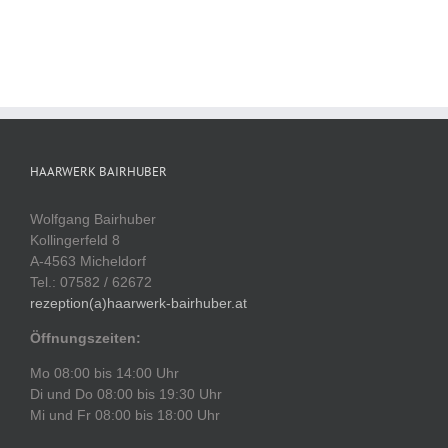
HAARWERK BAIRHUBER
Wolfgang Bairhuber
Kollingerfeld 8
A-4563 Micheldorf
Tel.: 07582 / 62672
rezeption(a)haarwerk-bairhuber.at
Öffnungszeiten:
Mo 08:00 bis 14:00 Uhr
Di und Do 08:00 bis 19:30 Uhr
Mi und Fr 08:00 bis 18:00 Uhr